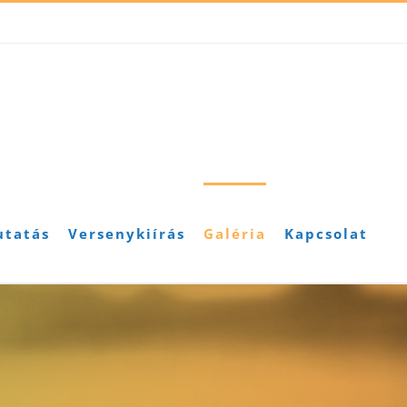
utatás
Versenykiírás
Galéria
Kapcsolat