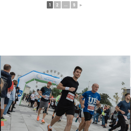
1
2
...
9
►