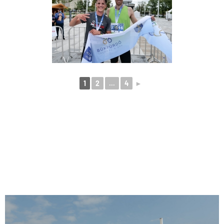
1
2
...
4
►